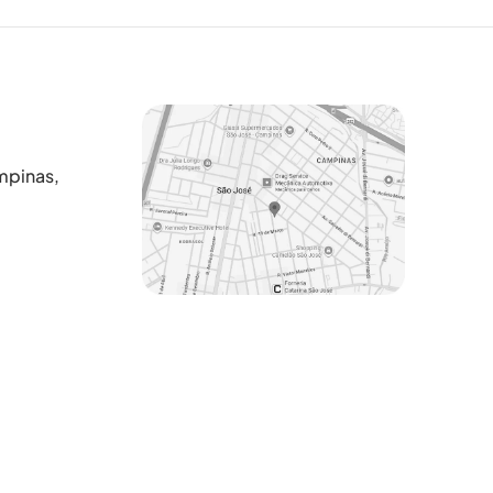
ampinas,
Fale com a Silcor
Cadastre-se para começar uma
conversa no WhatsApp