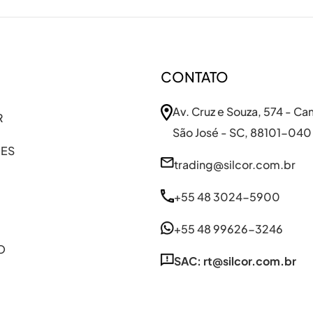
CONTATO
Av. Cruz e Souza, 574 - C
R
São José - SC, 88101-040
ES
trading@silcor.com.br
+55 48 3024-5900
+55 48 99626-3246
O
SAC: rt@silcor.com.br