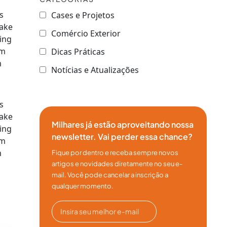
s
Cases e Projetos
make
Comércio Exterior
ning
um
Dicas Práticas
m
Notícias e Atualizações
s
make
Milhares já estão aproveitando nossa
ning
newsletter. Vai perder essa chance?
um
m
Fique por dentro e receba sempre novos
artigos e novidades diretamente no seu e-
mail. Você pode cancelar a inscrição a
qualquer momento.