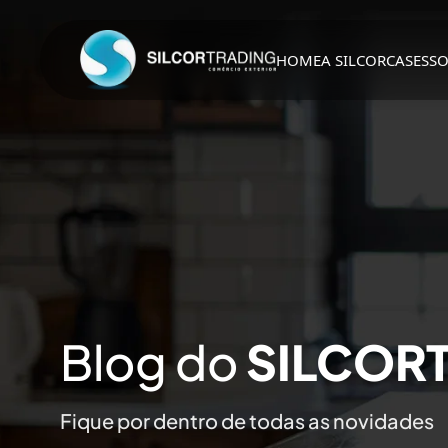
Saltar
para
o
HOME
A SILCOR
CASES
S
conteúdo
Blog do
SILCOR
Fique por dentro de todas as novidades