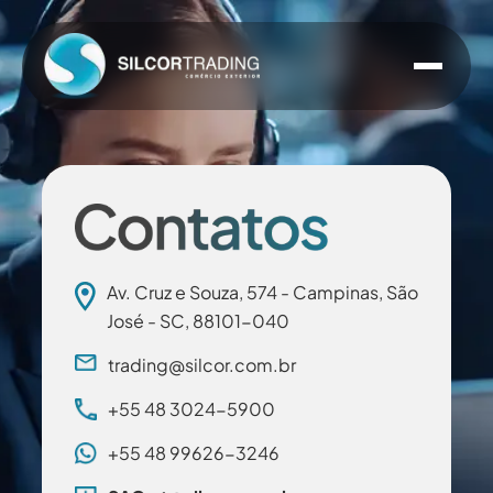
Saltar
para
o
conteúdo
Av. Cruz e Souza, 574 - Campinas, São
José - SC, 88101-040
trading@silcor.com.br
+55 48 3024-5900
+55 48 99626-3246