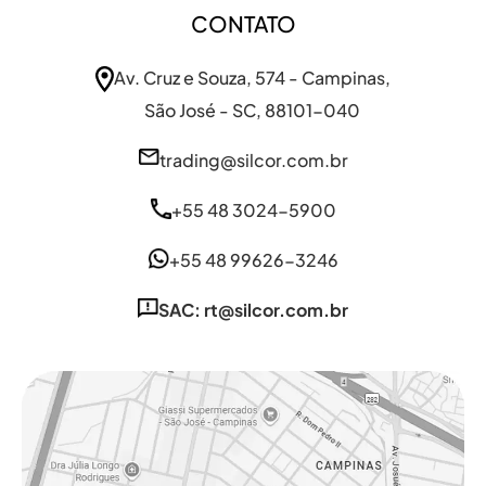
CONTATO
Av. Cruz e Souza, 574 - Campinas,
São José - SC, 88101-040
trading@silcor.com.br
+55 48 3024-5900
+55 48 99626-3246
SAC: rt@silcor.com.br